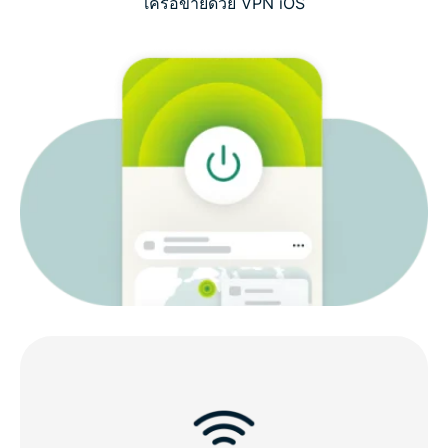
เครือข่ายด้วย VPN iOS
สิ่งที่ควรมองหาใน VPN iOS
คุณสมบัติ ExpressVPN สำหรับ iOS
ใช้งานเข้ากันได้กับอุปกรณ์ iOS ทั้งหมด
ทำไมถึงควรเลือก ExpressVPN สำหรับ iOS?
คนอื่น ๆ พูดถึง ExpressVPN อย่างไรบ้าง
คำถามที่พบบ่อย : เกี่ยวกับ VPN iOS
ลองใช้ ExpressVPN อย่างไม่มีความเสี่ยงบน iPhone