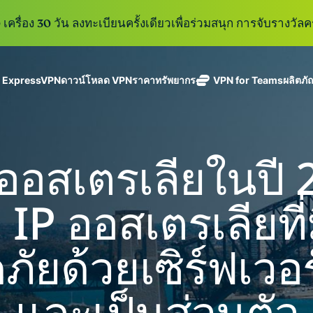
เครื่อง 30 วัน ลงทะเบียนครั้งเดียวเพื่อร่วมสนุก การจับรางวัลคร
ู ExpressVPN
ดาวน์โหลด VPN
ราคา
ทรัพยากร
VPN for Teams
ผลิตภั
ExpressVPN
ExpressMailGuard
VPN ที่เร็วที่สุด
Get fast, secure
ในสาขา
บริการ email relay
นโยบายการไม่บันทึกข้อมูล
Windows
VPN คืออะไร?
ใหม่
ing teams. Easy
อุตสาหกรรม
แบบส่วนตัวสำหรับ
ใช้ได้บนหลายอุปกรณ์
MacOS
VPN สำหรับผู้ใช้ง
ใหม่
age, built to
อสเตรเลียในปี 
พร้อมเซิร์ฟเวอร์
ปกป้องกล่องข้อความ
เข้าถึงบริการออนไลน์อย่างปลอดภัย
Linux
วิธีใช้งาน VPN
ใหม่
holiday.
ที่ปลอดภัยใน
ขาเข้าและตัวตนของ
สำรวจดูคุณสมบัติทั้งหมด
อธิบายการเข้าร
เ
eSIM
ประเทศ 113
คุณ
ยู่ IP ออสเตรเลียท
eSIM ฟรีใ
ประเทศ
กว่า 150
ExpressAI
ประเทศ
การสมัครสมาชิกหนึ่งบัญ
AI สำหรับผู้
ัยด้วยเซิร์ฟเวอร์ท
ExpressKeys
และความปลอดภัยที่มีการเ
บริโภคราย
การจัดการรหัส
แรกที่ขับ
อย่างราบรื่นเพื่อยกระดับ
ผ่านที่มีความ
เคลื่อนโดย
และเป็นส่วนตัว
ปลอดภัย การ
confidential
ดูผลิตภัณฑ์ทั้งหมด