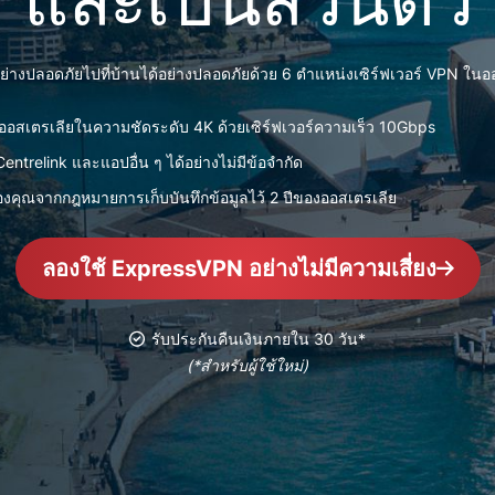
ยืนยันตัวตน
computing
หลายชั้น และ
สำหรับความ
อื่น ๆ
อัจฉริยะที่เน้น
ออย่างปลอดภัยไปที่บ้านได้อย่างปลอดภัยด้วย 6 ตำแหน่งเซิร์ฟเวอร์ VPN ในอ
ความเป็นส่วน
ตัว
ีออสเตรเลียในความชัดระดับ 4K ด้วยเซิร์ฟเวอร์ความเร็ว 10Gbps
Identity
Defender
ntrelink และแอปอื่น ๆ ได้อย่างไม่มีข้อจำกัด
ชุดเครื่องมือ
งคุณจากกฎหมายการเก็บบันทึกข้อมูลไว้ 2 ปีของออสเตรเลีย
ป้องกันและเฝ้า
ระวัง ID ที่ทรง
พลัง พร้อม
ลองใช้ ExpressVPN อย่างไม่มีความเสี่ยง
เครื่องมือลบ
ข้อมูล
รับประกันคืนเงินภายใน 30 วัน*
(*สำหรับผู้ใช้ใหม่)