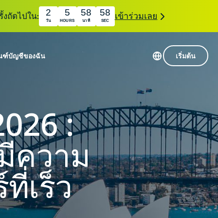
2
5
58
56
ั้งถัดไปใน:
เข้าร่วมเลย
วัน
HOURS
นาที
SEC
ณฑ์
บัญชีของฉัน
เริ่มต้น
เซิร์ฟเวอร์ใน 113 ประเทศ
Intego
านขั้นเริ่มต้น
VPN ความเร็วสูง
2026 :
Award-
VPN สำหรับเล่นเกม
com
winning
หัสของ VPN
กี่ยวกับ ExpressVPN
macOS
ี่มีความ
น
antivirus,
firewall,
ชีจะมอบการเข้าถึงชุดเครื่องมือความเป็นส่วนตัว
system tools,
ี่เร็ว
พิ่มขึ้นอย่างต่อเนื่องซึ่งสามารถใช้งานร่วมกันได้
and more.
ชีวิตดิจิทัลของคุณ