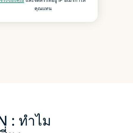
คุณแทน
N : ทำไม