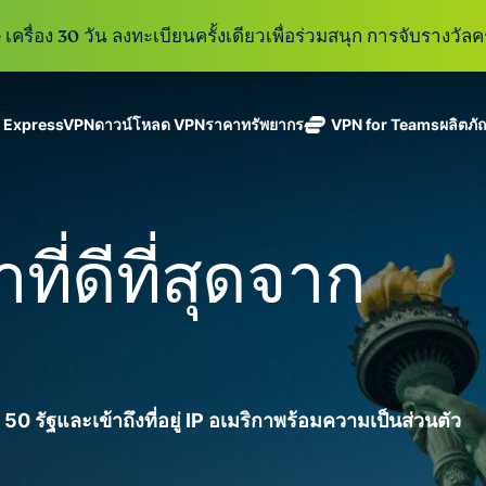
เครื่อง 30 วัน ลงทะเบียนครั้งเดียวเพื่อร่วมสนุก การจับรางวัลคร
ู ExpressVPN
ดาวน์โหลด VPN
ราคา
ทรัพยากร
VPN for Teams
ผลิตภั
ExpressVPN
ExpressMailGuard
VPN ที่เร็วที่สุด
Get fast, secure
ในสาขา
บริการ email relay
นโยบายการไม่บันทึกข้อมูล
Windows
VPN คืออะไร?
ใหม่
ing teams. Easy
อุตสาหกรรม
แบบส่วนตัวสำหรับ
ใช้ได้บนหลายอุปกรณ์
MacOS
VPN สำหรับผู้ใช้ง
ใหม่
age, built to
ที่ดีที่สุดจาก
พร้อมเซิร์ฟเวอร์
ปกป้องกล่องข้อความ
เข้าถึงบริการออนไลน์อย่างปลอดภัย
Linux
วิธีใช้งาน VPN
ใหม่
holiday.
ที่ปลอดภัยใน
ขาเข้าและตัวตนของ
สำรวจดูคุณสมบัติทั้งหมด
อธิบายการเข้าร
เ
eSIM
ประเทศ 113
คุณ
eSIM ฟรีใ
ประเทศ
กว่า 150
ExpressAI
ประเทศ
การสมัครสมาชิกหนึ่งบัญ
AI สำหรับผู้
ExpressKeys
และความปลอดภัยที่มีการเ
บริโภคราย
 50 รัฐและเข้าถึงที่อยู่ IP อเมริกาพร้อมความเป็นส่วนตัว
การจัดการรหัส
แรกที่ขับ
อย่างราบรื่นเพื่อยกระดับ
ผ่านที่มีความ
เคลื่อนโดย
ปลอดภัย การ
confidential
ดูผลิตภัณฑ์ทั้งหมด