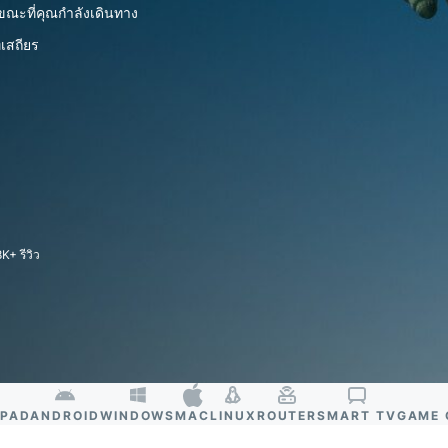
ยืนยันตัวตน
computing
ขณะที่คุณกำลังเดินทาง
หลายชั้น และ
สำหรับความ
่เสถียร
อื่น ๆ
อัจฉริยะที่เน้น
ความเป็นส่วน
ตัว
Identity
Defender
ชุดเครื่องมือ
ป้องกันและเฝ้า
ระวัง ID ที่ทรง
พลัง พร้อม
เครื่องมือลบ
K+ รีวิว
ข้อมูล
IPAD
ANDROID
WINDOWS
MAC
LINUX
ROUTER
SMART TV
GAME 