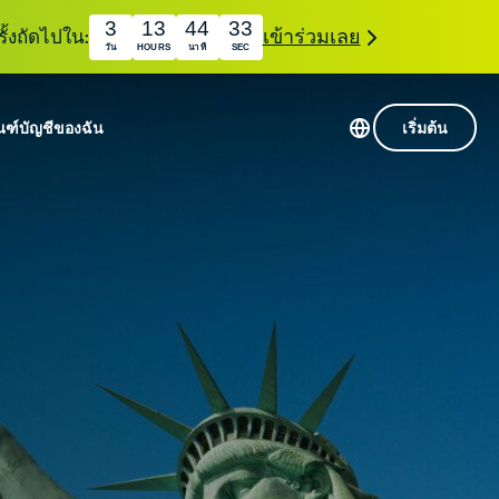
3
13
44
32
ั้งถัดไปใน:
เข้าร่วมเลย
วัน
HOURS
นาที
SEC
ณฑ์
บัญชีของฉัน
เริ่มต้น
เซิร์ฟเวอร์ใน 113 ประเทศ
Intego
านขั้นเริ่มต้น
VPN ความเร็วสูง
Award-
VPN สำหรับเล่นเกม
com
winning
หัสของ VPN
กี่ยวกับ ExpressVPN
macOS
น
antivirus,
firewall,
ชีจะมอบการเข้าถึงชุดเครื่องมือความเป็นส่วนตัว
system tools,
พิ่มขึ้นอย่างต่อเนื่องซึ่งสามารถใช้งานร่วมกันได้
and more.
ชีวิตดิจิทัลของคุณ