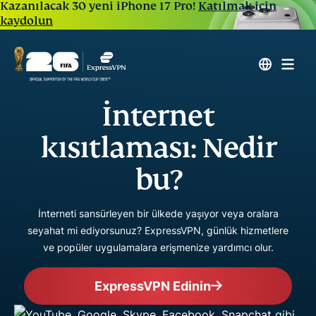
Kazanılacak 30 yeni iPhone 17 Pro!
Katılmak için
kaydolun
İnternet
kısıtlaması: Nedir
bu?
İnterneti sansürleyen bir ülkede yaşıyor veya oralara
seyahat mi ediyorsunuz? ExpressVPN, günlük hizmetlere
ve popüler uygulamalara erişmenize yardımcı olur.
ExpressVPN Edinin