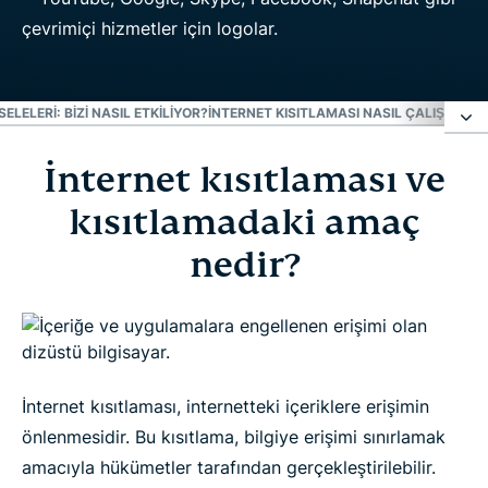
ELELERI: BIZI NASIL ETKILIYOR?
İNTERNET KISITLAMASI NASIL ÇALIŞIR?
VPN
İnternet kısıtlaması ve
İnternet kısıtlaması ve kısıtlamadaki amaç nedir?
kısıtlamadaki amaç
İnternet kısıtlaması meseleleri: Bizi nasıl etkiliyor?
nedir?
İnternet kısıtlaması nasıl çalışır?
VPN ile internetinizi özgürleştirin
İnternet kısıtlaması, internetteki içeriklere erişimin
önlenmesidir. Bu kısıtlama, bilgiye erişimi sınırlamak
VPN hakkında daha fazlasını öğrenin
amacıyla hükümetler tarafından gerçekleştirilebilir.