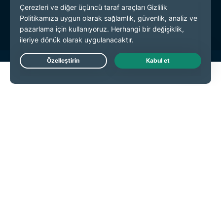
Hizmet Koşulları
Çerez Tercihleri
Live Chat