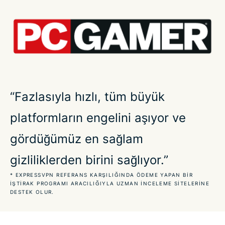
olmasının 6 nedeni
Tüm en popüler oyunlar için VPN kullanın
Çevrimiçi oyun için ExpressVPN edinin
“Fazlasıyla hızlı, tüm büyük
Bulut oyunları için VPN ile avantaj elde edin
platformların engelini aşıyor ve
VPN ping'i nasıl azaltır?
gördüğümüz en sağlam
gizliliklerden birini sağlıyor.”
SSS: Oyun için VPN kullanmak
* EXPRESSVPN REFERANS KARŞILIĞINDA ÖDEME YAPAN BIR
IŞTIRAK PROGRAMI ARACILIĞIYLA UZMAN INCELEME SITELERINE
Oyuncular bizim hakkımızda neler söylüyor
DESTEK OLUR.
Oyun için risksiz VPN'i deneyin