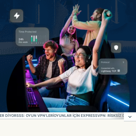
ER DIYOR
SSS: OYUN VPN'LERI
OYUNLAR IÇIN EXPRESSVPN: RISKSIZ DENE
ExpressVPN'in oyuncular için vazgeçilmez