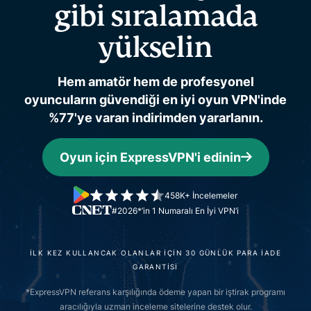
gibi
sıralamada
yükselin
Hem amatör hem de profesyonel
oyuncuların güvendiği en iyi oyun VPN'inde
%77'ye varan indirimden yararlanın.
Oyun için ExpressVPN'i edinin
458K+ İncelemeler
#2026*’in 1 Numaralı En İyi VPN’i
İLK KEZ KULLANCAK OLANLAR İÇİN 30 GÜNLÜK PARA İADE
GARANTİSİ
*ExpressVPN referans karşılığında ödeme yapan bir iştirak programı
aracılığıyla uzman inceleme sitelerine destek olur.