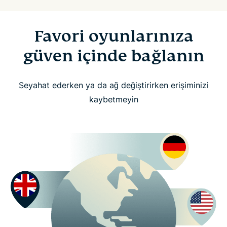
Favori oyunlarınıza
güven içinde bağlanın
Seyahat ederken ya da ağ değiştirirken erişiminizi
kaybetmeyin