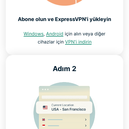
Memnun müşterilerimiz neler diyor
Abone olun ve ExpressVPN'i yükleyin
SSS: Oyun VPN'leri
Windows
,
Android
için alın veya diğer
cihazlar için
VPN'i indirin
Oyunlar için ExpressVPN: Risksiz dene
Adım 2