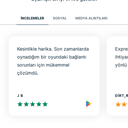
İNCELEMELER
SOSYAL
MEDYA ALINTILARI
Kesinlikle harika. Son zamanlarda
Expre
oynadığım bir oyundaki bağlantı
ihtiy
sorunları için mükemmel
yönlü
çözümdü.
J B
DIRT_