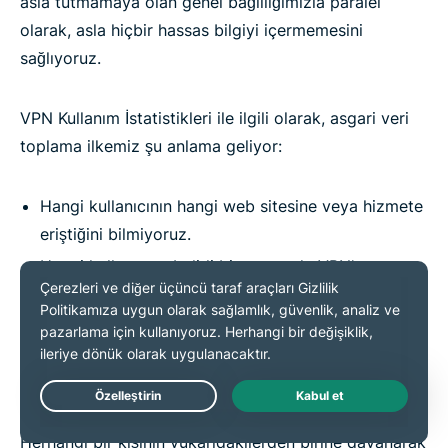
asla tutmamaya olan genel bağlılığımızla paralel
olarak, asla hiçbir hassas bilgiyi içermemesini
sağlıyoruz.
VPN Kullanım İstatistikleri ile ilgili olarak, asgari veri
toplama ilkemiz şu anlama geliyor:
Hangi kullanıcının hangi web sitesine veya hizmete
eriştiğini bilmiyoruz.
Hangi kullancının belirli bir zamanda VPN'e
bağlandığını veya hangi VPN sunucusu IP
adreslerini kullandığını bilmiyoruz.
Herhangi bir kulanıcının bilgisayarının özgün IP
adreslerini bilmiyoruz.
Live Chat
Herhangi bir kişinin yukarıdakilerden birine dayanarak