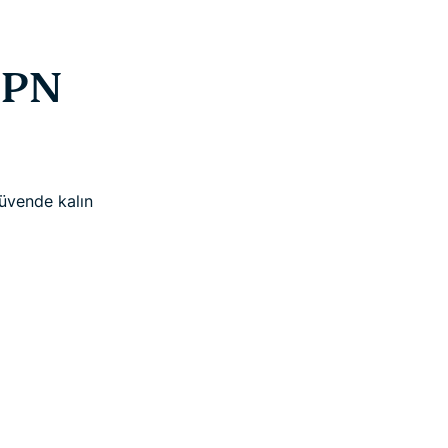
VPN
güvende kalın