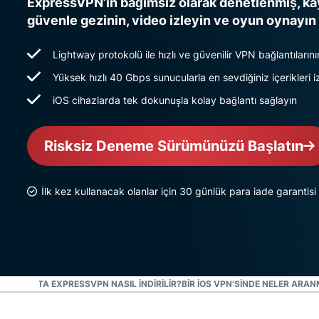
ExpressVPN’in bağımsız olarak denetlenmiş, kay
güvenle gezinin, video izleyin ve oyun oynayın
Lightway protokolü ile hızlı ve güvenilir VPN bağlantılarının
Yüksek hızlı 40 Gbps sunucularla en sevdiğiniz içerikleri i
iOS cihazlarda tek dokunuşla kolay bağlantı sağlayın
Risksiz Deneme Sürümünüzü Başlatın
İlk kez kullanacak olanlar için 30 günlük para iade garantisi
EYIN: IOS’TA EXPRESSVPN NASIL INDIRILIR?
BIR IOS VPN’SINDE NELER ARAN