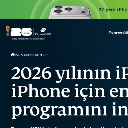
30 yeni iPhon
ExpressVP
ExpressVPN for Teams
VPN indirin
VPN iOS
VPN protection for grow
to deploy, simple to man
2026 yılının i
scale.
iPhone için e
programını in