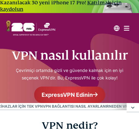
Kazanılacak 30 yeni iPhone 17 Pro!
Katılmak için
kaydolun
VPN nasıl kullanılır
Çevrimiçi ortamda gizli ve güvende kalmak için en iyi
seçenek VPN'dir. Bu, ExpressVPN ile çok kolay!
ExpressVPN Edinin
IHAZLAR IÇIN TEK VPN
VPN BAĞLANTISI NASIL AYARLANIR
NEDEN VPN KUL
VPN nedir?
VPN nedir?