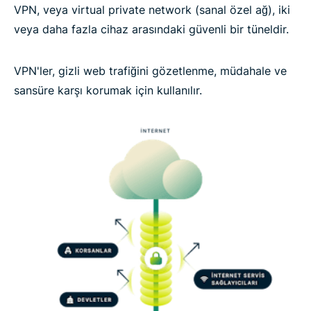
3 kolay adımda VPN nasıl kullanılır:
VPN, veya virtual private network (sanal özel ağ), iki
veya daha fazla cihaz arasındaki güvenli bir tüneldir.
Tüm cihazlar için tek VPN
VPN'ler, gizli web trafiğini gözetlenme, müdahale ve
sansüre karşı korumak için kullanılır.
VPN bağlantısı nasıl ayarlanır
Neden VPN kullanmalısınız?
Taahhütsüz VPN nasıl kullanılır