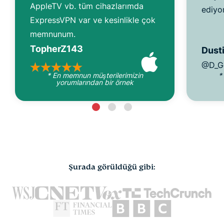
AppleTV vb. tüm cihazlarımda
ediyo
ExpressVPN var ve kesinlikle çok
memnunum.
TopherZ143
Dusti
@D_G
* En memnun müşterilerimizin
*
yorumlarından bir örnek
Şurada görüldüğü gibi: