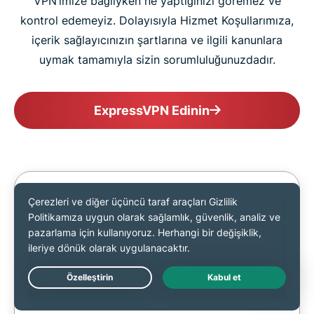
VPN’imize bağlıyken ne yaptığınızı göremez ve
kontrol edemeyiz. Dolayısıyla Hizmet Koşullarımıza,
içerik sağlayıcınızın şartlarına ve ilgili kanunlara
uymak tamamıyla sizin sorumluluğunuzdadır.
ExpressVPN Edinin
ExpressVPN, gizliliği ve güvenliği en ön
planda tutan bir hizmettir ve telif hakkı
yasalarını aşmak için kullanılamaz.
Hizmetimizi kullanırken hiçbir kullanıcı
etkinliğini izlemiyor veya kaydetmiyoruz. Bu
hizmetin kullanımı tamamen kullanıcının
Live Chat
kendi riskindedir. Kullanıcıların, hizmet