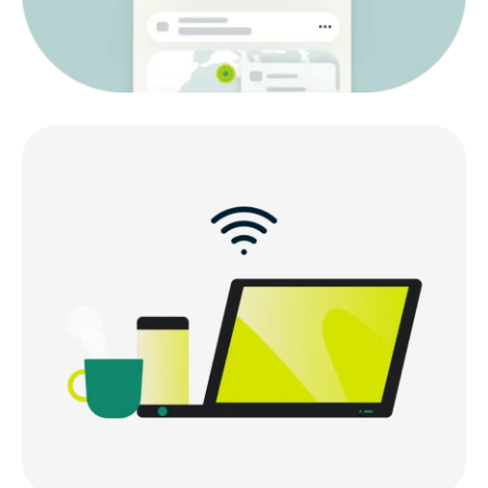
Чому для iOS слід обирати саме ExpressVPN?
Що Користувачі Думають Про ExpressVPN
ЧаПи: Про VPN для iOS
Спробуй ExpressVPN без ризику на iPhone та
iPad