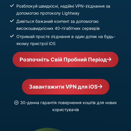
Розблокуй швидкісні, надійні VPN-з’єднання за
допомогою протоколу Lightway
Дивіться бажаний контент за допомогою
високошвидкісних 40-гігабітних серверів
Отримай просте з’єднання в один дотик на будь-
якому пристрої iOS
Розпочніть Свій Пробний Період
Завантажити VPN для iOS
30-денна гарантія повернення коштів для нових
користувачів