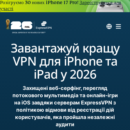
Розігруємо 30 нових iPhone 17 Pro!
Зареєструйтеся для
участі
Завантажуй кращу
VPN для iPhone та
iPad у 2026
Захищені веб-серфінг, перегляд
потокового мультимедіа та онлайн-ігри
на iOS завдяки серверам ExpressVPN з
політикою відмови від реєстрації дій
користувачів, яка пройшла незалежні
аудити