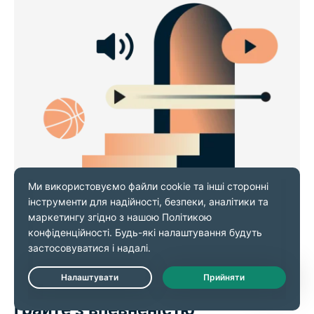
Займайтесь веб-серфінгом,
дивіться потоковий контент та
Live Chat
грайте з впевненістю