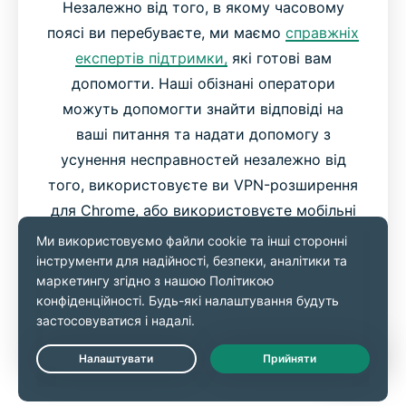
Незалежно від того, в якому часовому
поясі ви перебуваєте, ми маємо
справжніх
експертів підтримки,
які готові вам
допомогти. Наші обізнані оператори
можуть допомогти знайти відповіді на
ваші питання та надати допомогу з
усунення несправностей незалежно від
того, використовуєте ви VPN-розширення
для Chrome, або використовуєте мобільні
застосунки ExpressVPN.
Ви можете перейти на портал з онлайн-
чатом на нашому сайті або безпосередньо
з вашого VPN-розширення для Chrome.
Live Chat