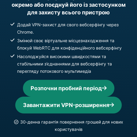
окремо або поєднуй його із застосунком
для захисту всього пристрою
Додай VPN-захист для свого вебсерфінгу через
Chrome.
Змінюй своє віртуальне місцезнаходження та
блокуй WebRTC для конфіденційного вебсерфінгу
Насолоджуйся високими швидкостями та
стабільними з’єднаннями для вебсерфінгу та
перегляду потокового мультимедіа
Розпочни пробний період
Завантажити VPN-розширення
30-денна гарантія повернення грошей для нових
користувачів