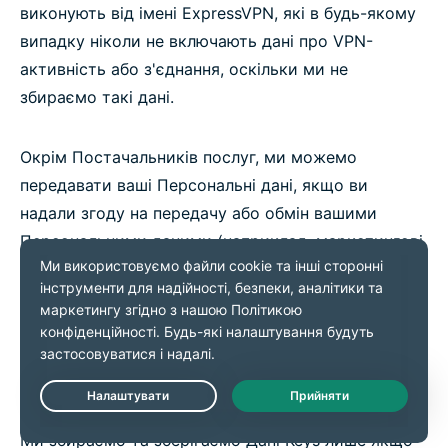
виконують від імені ExpressVPN, які в будь-якому
випадку ніколи не включають дані про VPN-
активність або з'єднання, оскільки ми не
збираємо такі дані.
Окрім Постачальників послуг, ми можемо
передавати ваші Персональні дані, якщо ви
надали згоду на передачу або обмін вашими
Персональними даними (наприклад, маркетингові
згоди або згода на отримання необов'язкових
додаткових послуг або функцій).
Дані Keys
Live Chat
Ми збираємо та зберігаємо Дані Keys лише якщо