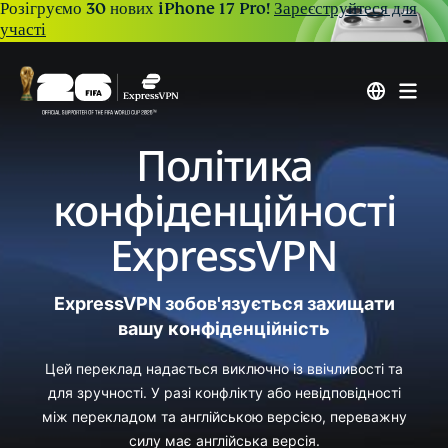
Розігруємо 30 нових iPhone 17 Pro!
Зареєструйтеся для
участі
Політика
конфіденційності
ExpressVPN
ExpressVPN зобов'язується захищати
вашу конфіденційність
Цей переклад надається виключно із ввічливості та
для зручності. У разі конфлікту або невідповідності
між перекладом та англійською версією, переважну
силу має англійська версія.