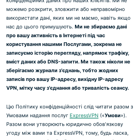
конфіденційних даних про наших клієнтів. Ми не
можемо розкрити, зловжити або неправомірно
використати дані, яких ми не маємо, навіть якщо
нас до цього примушують.
Ми не збираємо дані
про вашу активність в Інтернеті під час
користування нашими Послугами, зокрема не
записуємо історію перегляду, напрямок трафіку,
вміст даних або DNS-запити. Ми також ніколи не
зберігаємо журнали з'єднань, тобто жодних
записів про вашу IP-адресу, вихідну IP-адресу
VPN, мітку часу з'єднання або тривалість сеансу.
Цю Політику конфіденційності слід читати разом з
Умовами надання послуг
ExpressVPN
(«
Умови
»).
Разом вони утворюють юридично обов'язкову
угоду між вами та ExpressVPN, тому, будь ласка,