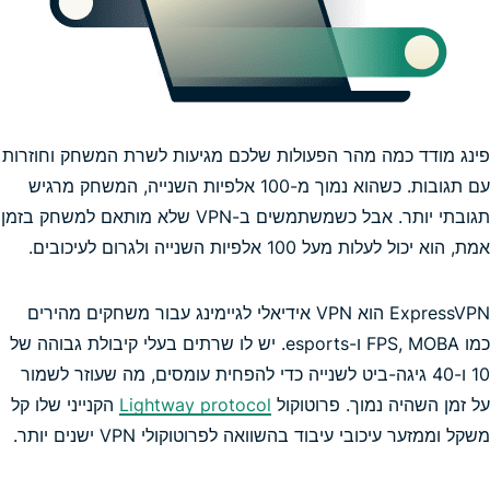
פינג מודד כמה מהר הפעולות שלכם מגיעות לשרת המשחק וחוזרות
עם תגובות. כשהוא נמוך מ-100 אלפיות השנייה, המשחק מרגיש
תגובתי יותר. אבל כשמשתמשים ב-VPN שלא מותאם למשחק בזמן
אמת, הוא יכול לעלות מעל 100 אלפיות השנייה ולגרום לעיכובים.
ExpressVPN הוא VPN אידיאלי לגיימינג עבור משחקים מהירים
VPN
כמו FPS, MOBA ו-esports. יש לו שרתים בעלי קיבולת גבוהה של
המהיר ביותר
10 ו-40 גיגה-ביט לשנייה כדי להפחית עומסים, מה שעוזר לשמור
על זמן השהיה נמוך. פרוטוקול
Lightway protocol
הקנייני שלו קל
משקל וממזער עיכובי עיבוד בהשוואה לפרוטוקולי VPN ישנים יותר.
Pokémon GO