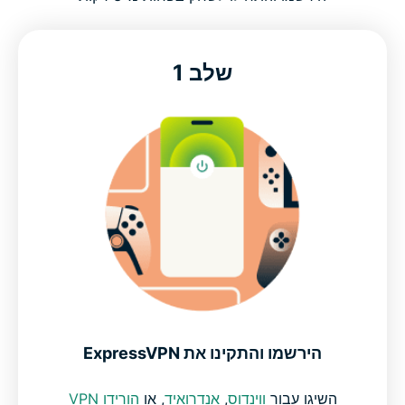
נסו את ה-VPN לגיימינג ללא סיכון
שלב 1
איך להגדיר את ExpressVPN לגיימינג?
הכירו את מבצעי הגיימינג העדכניים של ExpressVPN
VPN בעל ביצועים גבוהים לגיימינג בקצב מהיר
מותאם לסביבות גיימינג אמיתיות
הישארו מחוברים בבטחה למשחקים שאתם אוהבים
הירשמו והתקינו את ExpressVPN
הגנו על הנתונים והחיבור שלכם בזמן המשחק
השיגו עבור
ווינדוס
,
אנדרואיד
, או
הורידו VPN