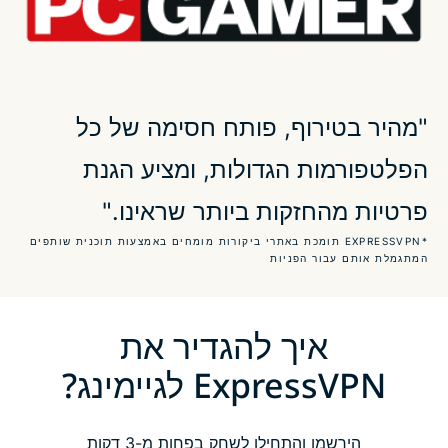
למה ExpressVPN הוא ה-VPN הכי טוב לגיימינג
מה זה VPN לגיימינג?
"מהיר בטירוף, פותח חסימה של כל
הפלטפורמות הגדולות, ומציע הגנת
ExpressVPN תואם לכל המשחקים האהובים עליכם
פרטיות מהחזקות ביותר שראינו."
ExpressVPN עובד עם קונסולות המשחקים שלכם
*EXPRESSVPN תומכת באתרי ביקורות מומחים באמצעות תוכנית שותפים
המתגמלת אותם עבור הפניות
קבלו גישה למשחקים שאתם רוצים על כל פלטפורמה
איך להגדיר את
מחפשים יותר תכני גיימינג?
ExpressVPN לגיימינג?
שאלות נפוצות: VPN לגיימינג
הירשמו והתחילו לשחק בפחות מ-3 דקות