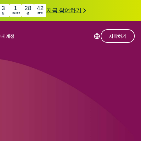
3
1
28
41
지금 참여하기
일
HOURS
분
SEC
품
내 계정
시작하기
113개 국가의 서버
Intego
초고속 VPN
com
Award-
게임용 VPN
winning
ExpressVPN 소개
macOS
상의
antivirus,
사용
firewall,
료
인 첨단 개인정보 보호 및 보안 도구를 이용해 보
system tools,
 더욱 탁월한 디지털 라이프를 선사합니다.
and more.