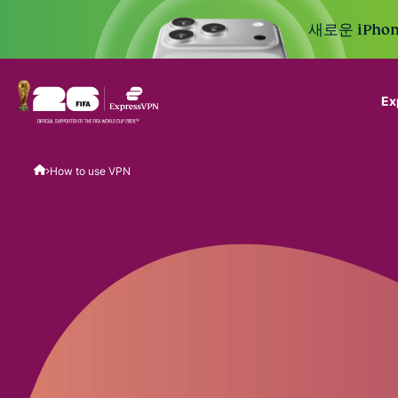
새로운 iPhon
E
ExpressVPN for Teams
How to use VPN
VPN protection for grow
to deploy, simple to man
scale.