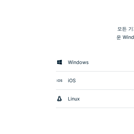
모든 기
운 Wind
Windows
iOS
Linux