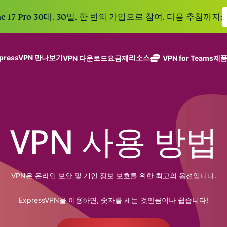
e 17 Pro 30대. 30일. 한 번의 가입으로 참여. 다음 추첨까지:
xpressVPN 만나보기
리소스
VPN 다운로드
요금제
VPN for Teams
제
ExpressVPN
ExpressMailGuard
113개 국가의
Get fast, secure
메일 수신함과 신원을
안전한 서버를
노로그 정책
Windows
VPN이란?
NEW
ing teams. Easy
보호하는 비공개 이메
갖춘 업계 최고
여러 기기에서 사용 가능
MacOS
입문자용 VPN
NEW
age, built to
일 릴레이 서비스입니
의 초고속 VPN
holiday.
안전하게 이용하는 온라인 서비스
Linux
VPN 사용 방법
NEW
다.
VPN 사용 방법
입니다.
eSIM
모든 기능 살펴보기
VPN 암호화 정보
ExpressAI
150개 이
컨피덴셜 컴퓨
지역에서 
ExpressKeys
팅으로 구동되
가능한 무
안전한 비밀번
하나의 구독으로 종합적
어 프라이버시
VPN은 온라인 보안 및 개인 정보 보호를 위한 최고의 옵션입니다.
eSIM.
호 관리와 다중
세요. 완벽한 작동으로
중심 인공 지
인증 등을 제공
능을 선사하는
ExpressVPN을 이용하면, 숫자를 세는 것만큼이나 쉽습니다!
합니다.
모든 제품 보기
최초의 소비자
용 AI입니다.