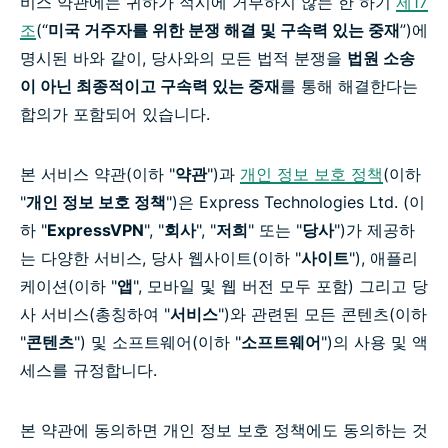
비스 약관에는 귀하가 적시에 거부하지 않는 한 하기
제17
조
(“
미국 거주자를 위한 분쟁 해결 및 구속력 있는 중재
”)에
명시된 바와 같이, 당사와의 모든 법적 분쟁을
법원 소송
이 아닌 최종적이고 구속력 있는 중재
를 통해 해결한다는
합의가 포함되어 있습니다.
본 서비스 약관(이하 "
약관
")과
개인 정보 보호 정책
(이하
"
개인 정보 보호 정책
")은 Express Technologies Ltd. (이
하 "
ExpressVPN
", "
회사
", "
저희
" 또는 "
당사
")가 제공하
는 다양한 서비스, 당사 웹사이트(이하 "
사이트
"), 애플리
케이션(이하 "
앱
", 모바일 및 웹 버전 모두 포함) 그리고 당
사 서비스(총칭하여 "
서비스
")와 관련된 모든 콘텐츠(이하
"
콘텐츠
") 및 소프트웨어(이하 "
소프트웨어
")의 사용 및 액
세스를 규정합니다.
본 약관에 동의하면 개인 정보 보호 정책에도 동의하는 것