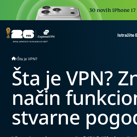
30 novih iPhone 17 P
Istražite
ExpressVPN for Teams
Šta je VPN?
VPN protection for grow
to deploy, simple to man
Šta je VPN? Z
scale.
način funkcion
stvarne pogo