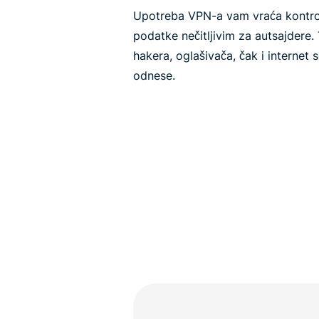
Upotreba VPN-a vam vraća kontr
podatke nečitljivim za autsajdere.
hakera, oglašivača, čak i internet
odnese.