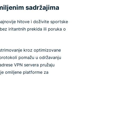
miljenim sadržajima
najnovije hitove i doživite sportske
ez iritantnih prekida ili poruka o
strimovanje kroz optimizovane
i protokoli pomažu u održavanju
 adrese VPN servera pružaju
je omiljene platforme za