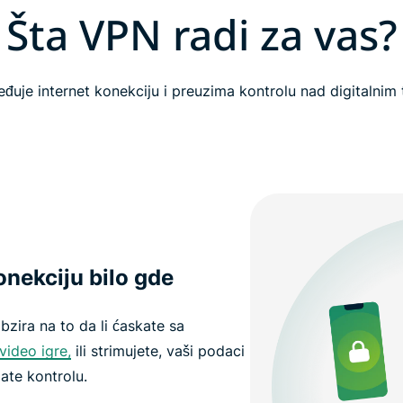
Šta VPN radi za vas?
đuje internet konekciju i preuzima kontrolu nad digitalnim
onekciju bilo gde
zira na to da li ćaskate sa
 video igre,
ili strimujete, vaši podaci
ate kontrolu.