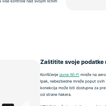
a više kontrole nad svojim ličnim
Zaštitite svoje podatke 
Korišćenje
javne Wi-Fi
mreže na aerod
Ipak, nebezbedne mreže poput ovih m
konekcija može biti dostupna za presr
od strane hakera.