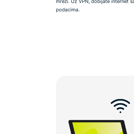
mreži. Uz VPN, dobijate internet s
podacima.