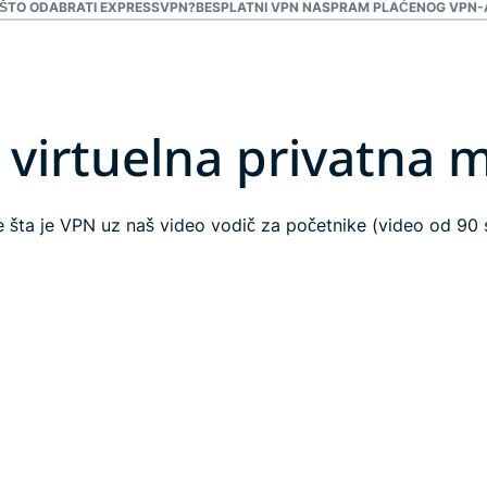
ŠTO ODABRATI EXPRESSVPN?
BESPLATNI VPN NASPRAM PLAĆENOG VPN-A
e virtuelna privatna 
e šta je VPN uz naš video vodič za početnike (video od 90 