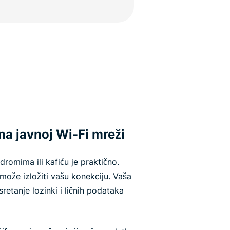
na javnoj Wi-Fi mreži
romima ili kafiću je praktično.
ože izložiti vašu konekciju. Vaša
etanje lozinki i ličnih podataka