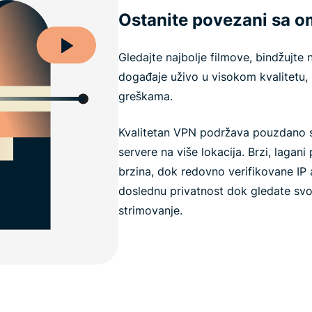
Ostanite povezani sa o
Gledajte najbolje filmove, bindžujte 
događaje uživo u visokom kvalitetu, b
greškama.
Kvalitetan VPN podržava pouzdano 
servere na više lokacija. Brzi, lagan
brzina, dok redovno verifikovane IP
doslednu privatnost dok gledate svo
strimovanje.