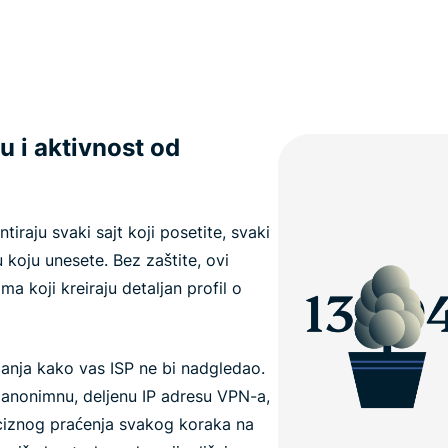
u i aktivnost od
tiraju svaki sajt koji posetite, svaki
 koju unesete. Bez zaštite, ovi
a koji kreiraju detaljan profil o
danja kako vas ISP ne bi nadgledao.
anonimnu, deljenu IP adresu VPN-a,
eciznog praćenja svakog koraka na