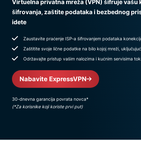
Virtuelna privatna mreža (VPN) šifruje vaš
šifrovanja, zaštite podataka i bezbednog pr
idete
Zaustavite praćenje ISP-a šifrovanjem podataka konekcij
Zaštitite svoje lične podatke na bilo kojoj mreži, uključujuć
Održavajte pristup vašim nalozima i kućnim servisima to
Nabavite ExpressVPN
30-dnevna garancija povrata novca*
(*Za korisnike koji koriste prvi put)