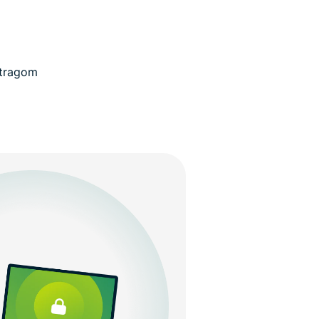
 tragom