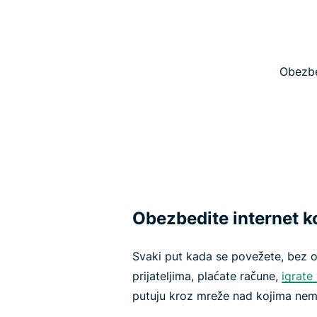
Obezbe
Obezbedite internet k
Svaki put kada se povežete, bez ob
prijateljima, plaćate račune,
igrate
putuju kroz mreže nad kojima nem