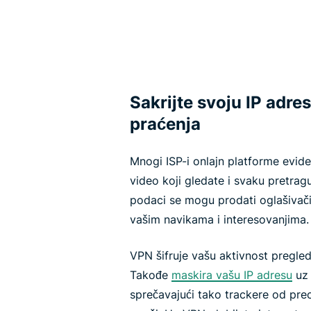
Sakrijte svoju IP adres
praćenja
Mnogi ISP-i onlajn platforme eviden
video koji gledate i svaku pretragu
podaci se mogu prodati oglašivačim
vašim navikama i interesovanjima.
VPN šifruje vašu aktivnost pregle
Takođe
maskira vašu IP adresu
uz 
sprečavajući tako trackere od pr