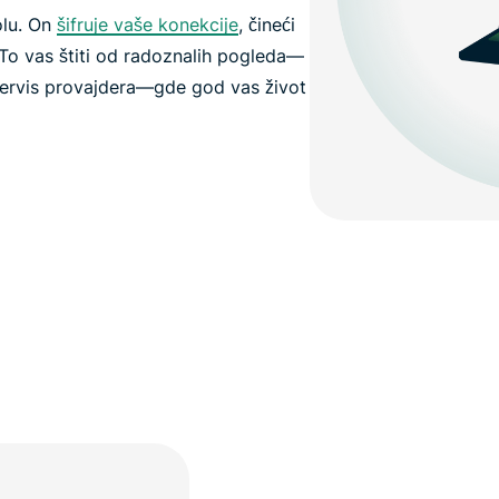
olu. On
šifruje vaše konekcije
, čineći
 To vas štiti od radoznalih pogleda—
 servis provajdera—gde god vas život