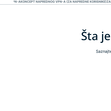
TIPOVA VPN-A
KONCEPT NAPREDNOG VPN-A (ZA NAPREDNE KORISNIKE)
ZA
Šta j
Saznajt