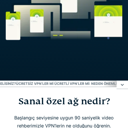
LISINIZ?
ÜCRETSIZ VPN’LER MI ÜCRETLI VPN’LER MI: NEDEN ÖNEMLI?
EXPR
Sanal özel ağ nedir?
Sanal özel ağ nedir?
VPN ne için kullanılır?
Başlangıç seviyesine uygun 90 saniyelik video
rehberimizle VPN’lerin ne olduğunu öğrenin.