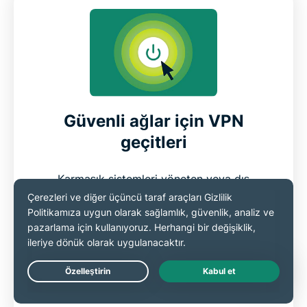
Güvenli ağlar için VPN
geçitleri
Karmaşık sistemleri yöneten veya dış
ortaklarla çalışan kuruluşlar için VPN geçidi
büyük bir kolaylık sağlar. Güvenli bir kontrol
noktası gibi davranarak ağlar arasındaki tüm
şifreli trafiği yönetir ve ofisler, iş ortakları
veya veri merkezleri arasında taşınırken
Live Chat
verilerin koruma altında kalmasını sağlar.