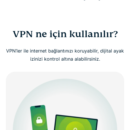
VPN’leri kimler kullanmalı?
İzleyin: Neden VPN kullanmalısınız?
VPN ne için kullanılır?
VPN nasıl çalışır?
VPN’ler ile internet bağlantınızı koruyabilir, dijital ayak
izinizi kontrol altına alabilirsiniz.
VPN türleri
Gelişmiş VPN kavramları (ileri düzeydeki
kullanıcılar için)
Neden ExpressVPN’i seçmelisiniz?
Ücretsiz VPN’ler mi ücretli VPN’ler mi: Neden
önemli?