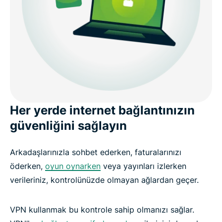
ExpressVPN’i tüm cihazlarınızda kullanın
ExpressVPN ile 3 kolay adımda VPN kullanmaya
başlayın
Kullanıcılar ExpressVPN hakkında ne diyor?
Her yerde internet bağlantınızın
güvenliğini sağlayın
SSS: Sanal özel ağlar hakkında
Arkadaşlarınızla sohbet ederken, faturalarınızı
ExpressVPN’i kullanmaya bugün başlayın
öderken,
oyun oynarken
veya yayınları izlerken
verileriniz, kontrolünüzde olmayan ağlardan geçer.
VPN kullanmak bu kontrole sahip olmanızı sağlar.