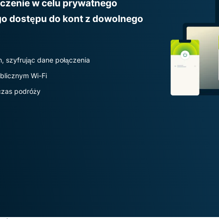
ączenie w celu prywatnego
oparta na
hasłami,
poufnym
go dostępu do kont z dowolnego
uwierzytelnianie
przetwarzaniu
wieloskładnikowe
danych,
i nie tylko.
zapewniająca
inteligencję
, szyfrując dane połączenia
opartą na
blicznym Wi-Fi
prywatności.
Identity
czas podróży
Defender
Potężny
zestaw
narzędzi do
ochrony
tożsamości,
monitorowania
i usuwania
danych