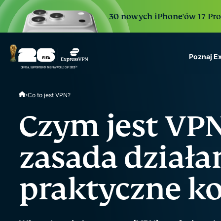
30 nowych iPhone'ów 17 Pro. 
Poznaj E
ExpressVPN for Teams
Co to jest VPN?
VPN protection for grow
to deploy, simple to man
Czym jest VPN
scale.
zasada działan
praktyczne ko