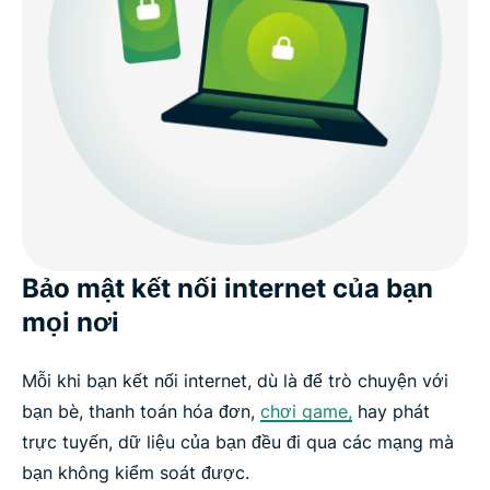
Sử dụng ExpressVPN trên mọi thiết bị của bạn
Sở hữu VPN chỉ với 3 bước đơn giản cùng
ExpressVPN
Mọi người nói gì về ExpressVPN
Bảo mật kết nối internet của bạn
Câu hỏi thường gặp: Về mạng riêng ảo
mọi nơi
Bắt đầu với ExpressVPN ngay hôm nay!
Mỗi khi bạn kết nối internet, dù là để trò chuyện với
bạn bè, thanh toán hóa đơn,
chơi game,
hay phát
trực tuyến, dữ liệu của bạn đều đi qua các mạng mà
bạn không kiểm soát được.