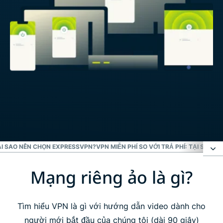
ẠI SAO NÊN CHỌN EXPRESSVPN?
VPN MIỄN PHÍ SO VỚI TRẢ PHÍ: TẠI SAO Đ
Mạng riêng ảo là gì?
Mạng riêng ảo là gì?
VPN mang lại lợi ích gì cho bạn?
Tìm hiểu VPN là gì với hướng dẫn video dành cho
người mới bắt đầu của chúng tôi (dài 90 giây)