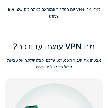
מה VPN עושה עבורכם?
למדו מהו VPN עם המדריך המותאם למתחילים שלנו (90
שניות)
מי צריך להשתמש ב- VPN?
צפו: למה כדאי לכם להשתמש ב- VPN?
מה VPN עושה עבורכם?
איך פועל שירות VPN?
אבטחו את חיבור האינטרנט שלכם וקבלו שליטה על טביעת
הרגל הדיגיטלית שלכם
סוגי שירותי VPN - הסבר
מושגים מתקדמים ב- VPN (למשתמשים מנוסים)
למה לבחור ב- ExpressVPN?