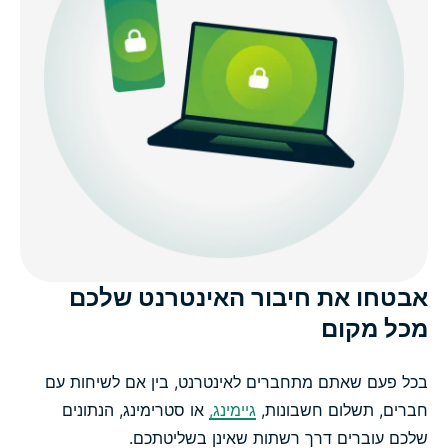
שירות VPN חינמי לעומת VPN בתשלום: למה זה חשוב?
השתמשו ב- ExpressVPN על כל המכשירים שלכם
השיגו VPN ב-3 שלבים פשוטים עם ExpressVPN
חוות דעת על ExpressVPN
שאלות נפוצות: רשתות פרטיות וירטואליות
אבטחו את חיבור האינטרנט שלכם
התחילו להשתמש ב- ExpressVPN עוד היום
מכל מקום
בכל פעם שאתם מתחברים לאינטרנט, בין אם לשיחות עם
חברים, תשלום חשבונות,
גיימינג,
או סטרימינג, הנתונים
שלכם עוברים דרך רשתות שאינן בשליטתכם.